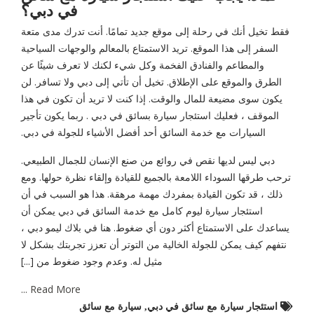
في دبي؟
فقط تخيل أنك في رحلة إلى موقع جديد تمامًا. أنت تدرك مدى متعة
السفر إلى هذا الموقع. تريد الاستمتاع بالمعالم والوجهات السياحية
والمطاعم والفنادق الفخمة وكل شيء لكنك لا تعرف شيئًا عن
الطرق والموقع على الإطلاق. تخيل أن تأتي إلى دبي ولا تسافر. لن
يكون سوى مضيعة للمال والوقت. إذا كنت لا تريد أن تكون في هذا
الموقف ، فعليك استئجار سيارة بسائق في دبي . ربما يكون تأجير
السيارات مع خدمة السائق أحد أفضل الأشياء للجولة في دبي.
دبي ليس لديها نقص في روائع من صنع الإنسان للجمال الطبيعي.
ترحب طرقها السوداء اللامعة بالجميع للقيادة وإلقاء نظرة حولها. ومع
ذلك ، قد تكون القيادة بمفردك مهمة مرهقة. هذا هو السبب في أن
استئجار سيارة ليوم كامل مع خدمة السائق في دبي يمكن أن
يساعدك على الاستمتاع أكثر دون أي ضغوط. هنا في بلاك ليمو دبي ،
نتفهم كيف يمكن للجولة الخالية من التوتر أن تعزز تجربتك بشكل لا
مثيل له. وعدم وجود ضغوط من [...]
Read More ...
استئجار سيارة مع سائق في دبي
,
سيارة مع سائق