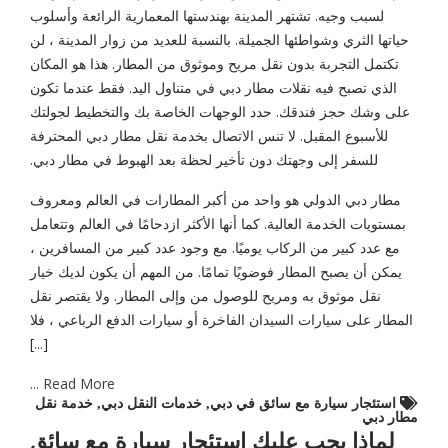
لسبب وجيه. تشتهر المدينة بهندستها المعمارية الرائعة وأسلوب
حياتها الثري وشواطئها الجميلة. بالنسبة للعديد من زوار المدينة ، لن
تكتمل التجربة بدون نقل مريح وموثوق من المطار. هذا هو المكان
الذي تصبح فيه نقلات مطار دبي في متناول اليد. فقط عندما تكون
على وشك حجز فندقك. حدد الوجهات الخاصة بك والتخطيط لجولتك
للأسبوع المقبل. لا تنس الاتصال بخدمة نقل مطار دبي المحترفة
للسفر إلى وجهتك دون تأخير لحظة بعد الهبوط في مطار دبي.
مطار دبي الدولي هو واحد من أكبر المطارات في العالم ومعروف
بمستويات الخدمة العالية. كما أنها الأكثر ازدحامًا في العالم وتتعامل
مع عدد كبير من الركاب يوميًا. مع وجود عدد كبير من المسافرين ،
يمكن أن يصبح المطار فوضويًا تمامًا. من المهم أن يكون لديك خيار
نقل موثوق به ومريح للوصول من وإلى المطار. ولا يقتصر نقل
المطار على سيارات السيدان الفاخرة أو سيارات الدفع الرباعي ، فلا
[...]
Read More ...
استئجار سيارة مع سائق في دبي
,
خدمات النقل دبي
,
خدمة نقل
مطار دبي
لماذا يجب عليك استئجار سيارة مع سائق