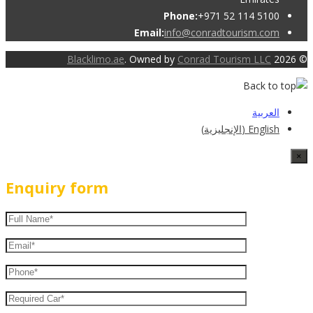
Phone:
+971 52 114 5100
Email:
info@conradtourism.com
Blacklimo.ae
. Owned by
Conrad Tourism LLC
© 2026
العربية
English
(
الإنجليزية
)
×
Enquiry form