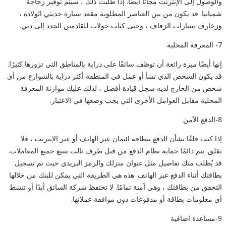
والوصول إلى الإنترنت مجانًا أيضًا. إذا طلبت ذلك ، سيتم توفير زجاجة
شمبانيا. قد يكون من بين العناصر المطلوبة مقعد سيارة حديثي الولادة ،
وزخارف سيارات الزفاف ، وحتى كتاب جولات للقادمين الجدد إلى دبي.
7- المعرفة المحلية
إنها أيضًا ميزة رائعة أن توظف سائقًا على دراية بالمناطق التي تزورها كثيرًا.
قد يكون الشخص الذي نشأ أو عمل في المنطقة أكثر دراية بالشوارع من أي
شخص من الخارج لديه سجل قيادة أفضل ، لذلك عليك موازنة المعرفة
المحلية مقابل العوامل الأخرى التي يجب وضعها في الاعتبار.
8-الدفع الآمن
إذا كنت قلقًا بشأن الدفع ببطاقة ائتمان عبر الهاتف أو عبر الإنترنت ، فلا
تقلق. يتم دائمًا حماية نظام الدفع من قبل طرف ثالث يتتبع جميع المعاملات.
قد يُطلب منك تفاصيل مثل عنوان منزلك والرمز البريدي حيث تم تسجيل
بطاقتك أثناء الدفع عبر الهاتف. هذه هي الطريقة التي يمكن للبنك من خلالها
التحقق من بطاقتك ، وهي آمنة تمامًا. لا تحتفظ شركة السائق أبدًا أو تنشط
أي معلومات بطاقة أو مدفوعات دون موافقة عملائها.
9-مساعدة اضافية