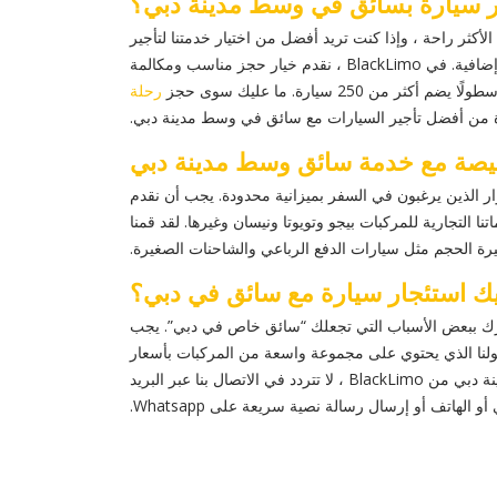
ار سيارة بسائق في وسط مدينة دبي؟
كثر راحة ، وإذا كنت تريد أفضل من اختيار خدمتنا لتأجير
السيارات الفاخرة ، فإن وسط مدينة دبي هو ما تحتاجه. ليس لدينا أي رسوم خفية ، ولا توجد إجراءات ورقية إضافية ، ولا توجد رسوم إضافية. في BlackLimo ، نقدم خيار حجز مناسب ومكالمة
سيارة. ما عليك سوى حجز
رحلة
ة من أفضل تأجير السيارات مع سائق في وسط مدينة دبي.
يصة مع خدمة سائق وسط مدينة دبي
بي للزوار الذين يرغبون في السفر بميزانية محدودة. يجب أن نقدم
لة إلى المزيد من السيارات الفاخرة مثل BMW الفئة السابعة. تشمل علاماتنا التجارية للمركبات بيجو وتويوتا ونيسان وغيرها. لقد قمنا
يرة الحجم مثل سيارات الدفع الرباعي والشاحنات الصغيرة.
يك استئجار سيارة مع سائق في دبي؟
خبرك ببعض الأسباب التي تجعلك “سائق خاص في دبي”. يجب
ولنا الذي يحتوي على مجموعة واسعة من المركبات بأسعار
معقولة لأي مناسبة في وسط مدينة دبي أو في أي مكان في الإمارات العربية المتحدة. لمزيد من المساعدة في حجز سيارة في وسط مدينة دبي من BlackLimo ، لا تتردد في الاتصال بنا عبر البريد
أو الهاتف أو إرسال رسالة نصية سريعة على Whatsapp.