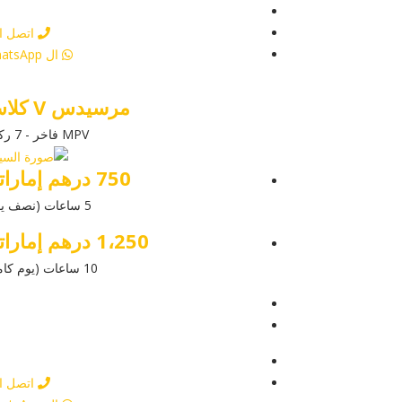
أرسل إستفس
اتصل ال
ال WhatsApp
مرسيدس V كلاس
MPV فاخر - 7 ركاب
750 درهم إماراتي
5 ساعات (نصف يوم)
1،250 درهم إماراتي
10 ساعات (يوم كامل)
عرض التفاص
أرسل إستفس
أرسل إستفس
اتصل ال