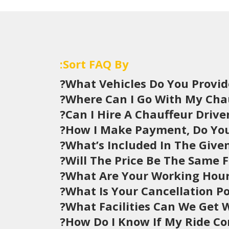
Sort FAQ By:
What Vehicles Do You Provide
Where Can I Go With My Chau
Can I Hire A Chauffeur Drive
How I Make Payment, Do You 
What’s Included In The Given
Will The Price Be The Same F
What Are Your Working Hour
What Is Your Cancellation Pol
What Facilities Can We Get W
How Do I Know If My Ride Co