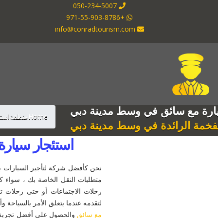
050-234-5007
+971-55-903-8786
info@conradtourism.com
ارة مع سائق في وسط مدينة دبي
Home
منطقة
است
لفخمة الرائدة في وسط مدينة دبي
استئجار سيار
نحن كأفضل شركة لتأجير السيارات 
متطلبات النقل الخاصة بك ، سواء كا
رحلات الاجتماعات أو حتى رحلات ترف
لتقدمه عندما يتعلق الأمر بالسياحة 
مع سائق
والحصول على أفضل تجربة س