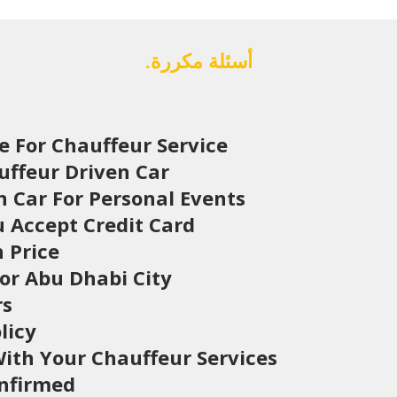
أسئلة مكررة.
 For Chauffeur Service?
ffeur Driven Car?
n Car For Personal Events?
Accept Credit Card?
 Price?
or Abu Dhabi City?
s?
icy?
ith Your Chauffeur Services?
nfirmed?