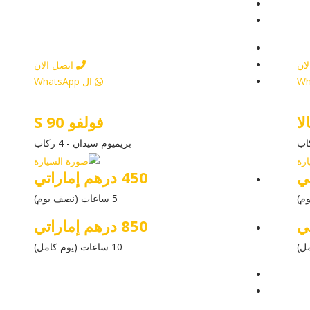
يل
عرض التفاصيل
ار
أرسل إستفسار
ار
أرسل إستفسار
ان
اتصل الان
ال WhatsApp
لا
فولفو S 90
بريميوم سيدان - 4 ركاب
450 درهم إماراتي
5 ساعات (نصف يوم)
850 درهم إماراتي
10 ساعات (يوم كامل)
يل
عرض التفاصيل
ار
أرسل إستفسار