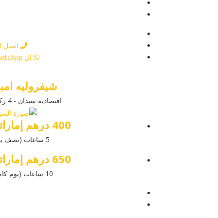
عرض التفاص
أرسل إستفس
أرسل إستفس
اتصل ال
ال WhatsApp
شيفروليه امبا
اقتصادية سيدان - 4 ركاب
400 درهم إماراتي
5 ساعات (نصف يوم)
650 درهم إماراتي
10 ساعات (يوم كامل)
عرض التفاص
أرسل إستفس