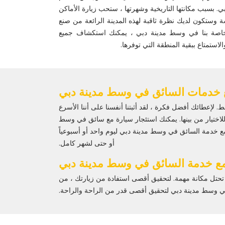
 بسبب مكانتها التاريخية وشهرتها ، ستحب زيارة الأماكن
شة وستكون لديك نظرة ثاقبة لهذه المدينة الرائعة من صنع
لخاصة بنا في وسط مدينة دبي ، يمكنك استكشاف جميع
الاستمتاع ببقية المنطقة التي توفرها.
 خدمات السائق في وسط مدينة دبي
 فإن “BlackLimo” هو الخيار الذي يجب عليك اختياره فقط. لإعطائك أفضل فكرة ، لقد أثبتنا أنفسنا على أننا الأسرع
ك فاخرة لعملائنا للاختيار من بينها. يمكنك استئجار سيارة مع سائق في وسط
مع خدمة السائق في وسط مدينة دبي ليوم واحد أو أسبوعياً
أو حتى لشهر كامل.
مع خدمة السائق في وسط مدينة دبي
ا تحتل مكانة مهمة. لتحقيق أقصى استفادة من زيارتك ، من
 في وسط مدينة دبي لتحقيق أقصى قدر من الراحة والراحة.