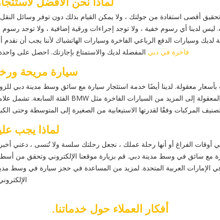
لماذا نحن الأفضل لاستئج
قيق أقصى استفادة من جولتك ، ولا يمكن القيام بذلك دون توفر وسائل النقل الأ
رات الدفع الرباعي الفاخرة وسيارات الهاتشباك لأننا يجب أن نقدم أسطولًا يضم أكثر من 250 
فاخرة في دبي
المفضلة لديك والاستمتاع بإجازتك. احصل على واحد
سيارة مريحة ورخ
سعة من السيارات بأسعار معقولة. لدينا أيضًا خدمة استئجار سيارة مع سائق وسط مدينة د
سيارات تتراوح من السيارات الاقتصادية ذات الأسعار المعقو
تصنيف المركبات وفقًا لقدرتها الاستيعابية من الصغيرة إلى المتوسطة وحتى الكب
لماذا يجب عل
ي أوقات الفراغ أو أنها رحلة عملك ، نجعل رحلتك سلسة ولا تُنسى ، دعني أ
ارة مع سائق في وسط مدينة دبي. قم بزيارة موقعنا الإلكتروني وتحقق من أسط
الإلكتروني 
أفكار العملاء حول خدماتنا.