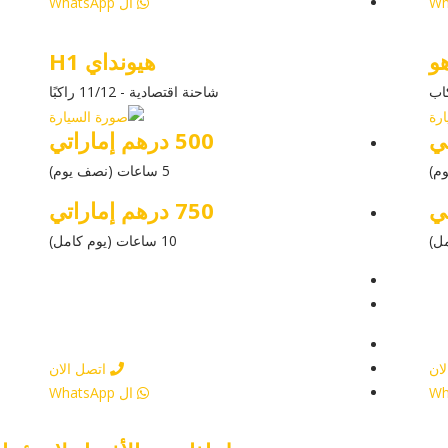
ال WhatsApp
و
هيونداي H1
شاحنة اقتصادية - 11/12 راكبًا
500 درهم إماراتي
5 ساعات (نصف يوم)
750 درهم إماراتي
10 ساعات (يوم كامل)
يل
عرض التفاصيل
ار
أرسل إستفسار
ار
أرسل إستفسار
ان
اتصل الان
ال WhatsApp