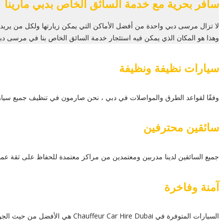
سافر بحرية مع خدمة السائق الخاص بدبي مارينا
لا تزال مرسى دبي واحدة من أفضل الأماكن التي يمكن زيارتها ولكل من يريد أ
وهذا هو المكان الذي يمكن فيه استئجار خدمة السائق الخاص بنا في مرسى دب
سيارات نظيفة ونظيفة
وفقًا لقواعد الطرق والمواصلات في دبي ، نحن صارمون في تنظيف جميع سياراتنا ي
سائقين محترفين
جميع السائقين لدينا مدربين ومعتمدين من مراكز معتمدة للحفاظ على ثقة عملائن
آمنة وفاخرة
السيارات المتوفرة في Chauffeur Car Hire Dubai هي الأفضل من حيث الجودة والأمان مع الفخامة المطلقة. احصل على سيارات أنيقة ونظيفة مع سائقين ذوي خبرة ومحترفين.