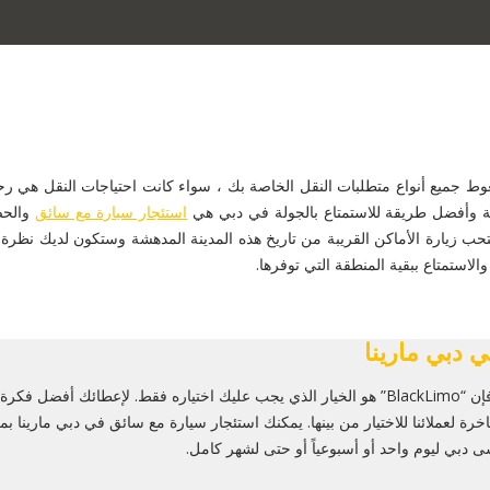
ع أنواع متطلبات النقل الخاصة بك ، سواء كانت احتياجات النقل هي رحلة ع
ياحة وأفضل طريقة للاستمتاع بالجولة في دبي هي
استئجار سيارة مع سائق
والحص
ب زيارة الأماكن القريبة من تاريخ هذه المدينة المدهشة وستكون لديك نظرة ثا
استمتاع ببقية المنطقة التي توفرها.
 دبي مارينا
 في استئجار
 رباعي وهاتشباك فاخرة لعملائنا للاختيار من بينها. يمكنك استئجار سيارة مع سائق في دبي
 دبي ليوم واحد أو أسبوعياً أو حتى لشهر كامل.