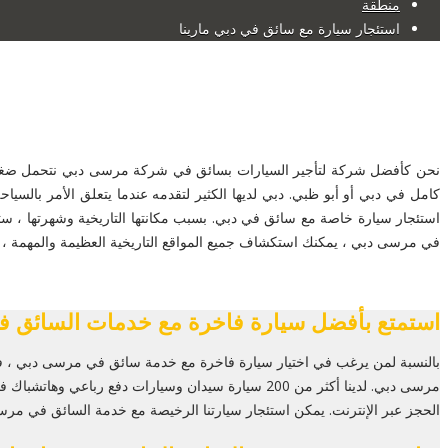
منطقة
استئجار سيارة مع سائق في دبي مارينا
نحن كأفضل شركة لتأجير السيارات بسائق في شركة مرسى دبي نتحمل ضغوط جمي
كامل في دبي أو أبو ظبي. دبي لديها الكثير لتقدمه عندما يتعلق الأمر بالس
استئجار سيارة خاصة مع سائق في دبي. بسبب مكانتها التاريخية وشهرتها ، ستح
في مرسى دبي ، يمكنك استكشاف جميع المواقع التاريخية العظيمة والمهمة ، وال
استمتع بأفضل سيارة فاخرة مع خدمات السائق في
بالنسبة لمن يرغب في اختيار سيارة فاخرة مع خدمة سائق في مرسى دبي ، فإن “BlackLimo” هو الخيار الذي يجب عليك اختياره فقط. لإعطائك أفضل فكرة ، لقد أثبتنا أنفسنا على أننا الأسرع والأكثر أمانًا
مرسى دبي. لدينا أكثر من 200 سيارة سيدان وسيارات دفع
الحجز عبر الإنترنت. يمكن استئجار سيارتنا الرخيصة مع خدمة السائق في مرسى