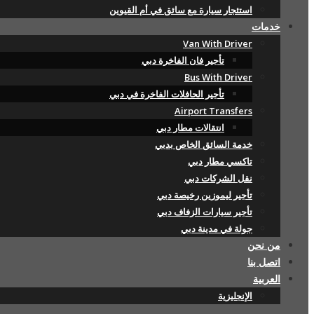
استئجار سيارة مع سائق في أم القيوين
خدمات
Van With Driver
تأجير فان الفاخرة دبي
Bus With Driver
تأجير الحافلات الفاخرة في دبي
Airport Transfers
انتقالات مطار دبي
خدمة السائق الخاص بدبي
تاكسي مطار دبي
نقل الشركات دبي
تأجير ليموزين رخيصة دبي
تأجير سيارات الزفاف دبي
جولة في مدينة دبي
من نحن
اتصل بنا
العربية
الإنجليزية