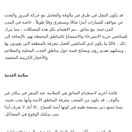
قد يكون التنقل في طرق غير مألوفة والتعامل مع حركة المرور والبحث
عن مواقف للسيارات أمرًا شاقًا ويستغرق وقتًا طويلاً ، خاصة في المدن
المزدحمة. مع سائق ، يتم الاهتمام بكل هذه المشكلات ، مما يترك
للسائحين حرية الاسترخاء والاستمتاع بالمناطق المحيطة بهم. بالإضافة إلى
ذلك ، غالبًا ما يكون لدى السائقين أفضل معرفة بالمنطقة التي يقودون بها
، ويمكنهم تقديم رؤى ونصائح قيمة حول مناطق الجذب المحلية والمطاعم
والأحجار الكريمة المخفية.
سلامة الخدمة
فائدة أخرى لاستخدام السائق هي السلامة. عند السفر في مكان غير
مألوف ، قد يكون من الصعب معرفة المناطق الآمنة وأيها يجب تجنبه.
بينما تتمتع دبي بسمعة طيبة في كونها آمنة للسياح ، إلا أنك لا تعرف أبدًا
متى يمكنك الوقوع في المشاكل.
السائقون من أكثر وسائل النقل السياحية في المدينة اقتصادا هم