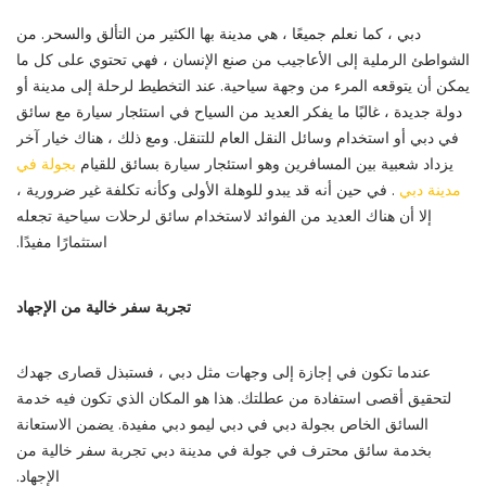
دبي ، كما نعلم جميعًا ، هي مدينة بها الكثير من التألق والسحر. من
الشواطئ الرملية إلى الأعاجيب من صنع الإنسان ، فهي تحتوي على كل ما
يمكن أن يتوقعه المرء من وجهة سياحية. عند التخطيط لرحلة إلى مدينة أو
دولة جديدة ، غالبًا ما يفكر العديد من السياح في استئجار سيارة مع سائق
في دبي أو استخدام وسائل النقل العام للتنقل. ومع ذلك ، هناك خيار آخر
يزداد شعبية بين المسافرين وهو استئجار سيارة بسائق للقيام
بجولة في
مدينة دبي
. في حين أنه قد يبدو للوهلة الأولى وكأنه تكلفة غير ضرورية ،
إلا أن هناك العديد من الفوائد لاستخدام سائق لرحلات سياحية تجعله
استثمارًا مفيدًا.
تجربة سفر خالية من الإجهاد
عندما تكون في إجازة إلى وجهات مثل دبي ، فستبذل قصارى جهدك
لتحقيق أقصى استفادة من عطلتك. هذا هو المكان الذي تكون فيه خدمة
السائق الخاص بجولة دبي في دبي ليمو دبي مفيدة. يضمن الاستعانة
بخدمة سائق محترف في جولة في مدينة دبي تجربة سفر خالية من
الإجهاد.