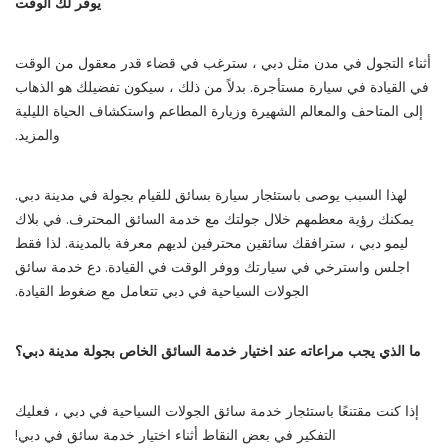
يوفر لك الوقت
أثناء التجول في مدن مثل دبي ، سترغب في قضاء قدر معقول من الوقت
في القيادة في سيارة مستأجرة. بدلاً من ذلك ، سيكون تفضيلك هو الذهاب
إلى المتاحف والمعالم الشهيرة وزيارة المطاعم واستكشاف الحياة الليلية
والمزيد.
لهذا السبب يوصى باستئجار سيارة بسائق للقيام بجولة في مدينة دبي.
يمكنك رؤية معظمهم خلال جولتك مع خدمة السائق المحترف. في بلاك
ليمو دبي ، سترافقك سائقين محترفين لديهم معرفة بالمدينة. لذا فقط
اجلس واسترخي في سيارتك ووفر الوقت في القيادة. دع خدمة سائق
الجولات السياحية في دبي تتعامل مع ضغوط القيادة.
ما الذي يجب مراعاته عند اختيار خدمة السائق الخاص بجولة مدينة دبي؟
إذا كنت مقتنعًا باستئجار خدمة سائق الجولات السياحية في دبي ، فعليك
التفكير في بعض النقاط أثناء اختيار خدمة سائق في دبي!