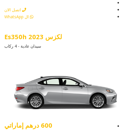
أرسل إستفسار
اتصل الان
ال WhatsApp
لكزس Es350h 2023
سيدان عادية - 4 ركاب
600 درهم إماراتي