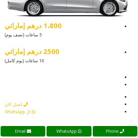
1،800 درهم إماراتي
5 ساعات (نصف يوم)
2500 درهم إماراتي
10 ساعات (يوم كامل)
عرض التفاصيل
أرسل إستفسار
أرسل إستفسار
اتصل الان
ال WhatsApp
مرسيدس بنز مايباخ 2023
Email
WhatsApp
Phone