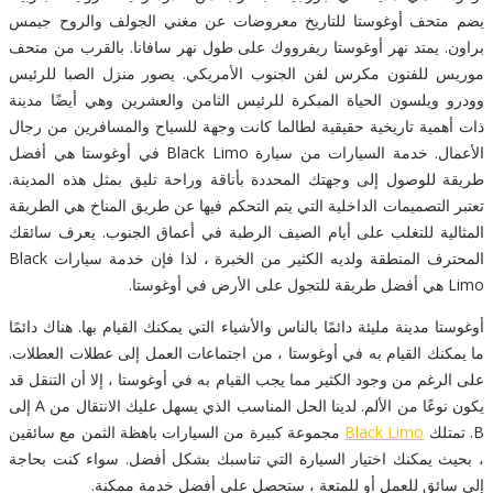
يضم متحف أوغوستا للتاريخ معروضات عن مغني الجولف والروح جيمس
براون. يمتد نهر أوغوستا ريفرووك على طول نهر سافانا. بالقرب من متحف
موريس للفنون مكرس لفن الجنوب الأمريكي. يصور منزل الصبا للرئيس
وودرو ويلسون الحياة المبكرة للرئيس الثامن والعشرين وهي أيضًا مدينة
ذات أهمية تاريخية حقيقية لطالما كانت وجهة للسياح والمسافرين من رجال
الأعمال. خدمة السيارات من سيارة Black Limo في أوغوستا هي أفضل
طريقة للوصول إلى وجهتك المحددة بأناقة وراحة تليق بمثل هذه المدينة.
تعتبر التصميمات الداخلية التي يتم التحكم فيها عن طريق المناخ هي الطريقة
المثالية للتغلب على أيام الصيف الرطبة في أعماق الجنوب. يعرف سائقك
المحترف المنطقة ولديه الكثير من الخبرة ، لذا فإن خدمة سيارات Black
Limo هي أفضل طريقة للتجول على الأرض في أوغوستا.
أوغوستا مدينة مليئة دائمًا بالناس والأشياء التي يمكنك القيام بها. هناك دائمًا
ما يمكنك القيام به في أوغوستا ، من اجتماعات العمل إلى عطلات العطلات.
على الرغم من وجود الكثير مما يجب القيام به في أوغوستا ، إلا أن التنقل قد
يكون نوعًا من الألم. لدينا الحل المناسب الذي يسهل عليك الانتقال من A إلى
B. تمتلك
Black Limo
مجموعة كبيرة من السيارات باهظة الثمن مع سائقين
، بحيث يمكنك اختيار السيارة التي تناسبك بشكل أفضل. سواء كنت بحاجة
إلى سائق للعمل أو للمتعة ، ستحصل على أفضل خدمة ممكنة.