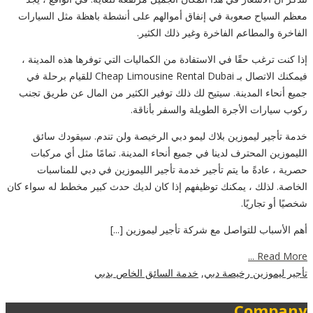
معظم السياح صعوبة في إنفاق أموالهم على أنشطة باهظة مثل السيارات
الفاخرة والمطاعم الفاخرة وغير ذلك الكثير.
إذا كنت ترغب حقًا في الاستفادة من الكماليات التي توفرها هذه المدينة ،
فيمكنك الاتصال بـ Cheap Limousine Rental Dubai للقيام برحلة في
جميع أنحاء المدينة. سيتيح لك ذلك توفير الكثير من المال عن طريق تجنب
ركوب سيارات الأجرة الطويلة والسفر بأناقة.
خدمة تأجير ليموزين بلاك ليمو دبي الرخيصة ولن تندم. سيقودك سائق
الليموزين المحترف لدينا في جميع أنحاء المدينة. تمامًا مثل أي مركبات
حصرية ، عادةً ما يتم تأجير خدمة تأجير الليموزين في دبي للمناسبات
الخاصة. لذلك ، يمكنك توظيفهم إذا كان لديك حدث كبير مخطط له سواء كان
شخصيًا أو تجاريًا.
أهم الأسباب للتواصل مع شركة تأجير ليموزين [...]
Read More ...
تأجير ليموزين رخيصة دبي
,
خدمة السائق الخاص بدبي
Company