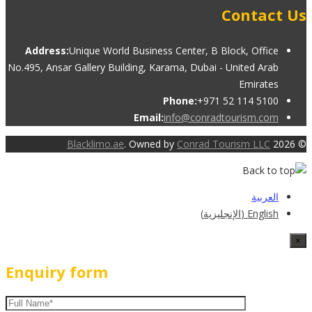
Contact Us
Address:
Unique World Business Center, B Block, Office
No.495, Ansar Gallery Building, Karama, Dubai - United Arab
Emirates
Phone:
+971 52 114 5100
Email:
info@conradtourism.com
Blacklimo.ae
. Owned by
Conrad Tourism LLC
© 2026
العربية
English
(
الإنجليزية
)
×
Enquiry form