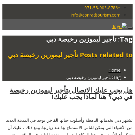
+971-55-903-8786
info@conradtourism.com
Tag: تأجير ليموزين رخيصة دبي
Posts related to تأجير ليموزين رخيصة دبي
Home
Tag: تأجير ليموزين رخيصة دبي
هل يجب عليك الاتصال بتأجير ليموزين رخيصة
في دبي؟ هنا لماذا يجب عليك!
تشتهر دبي بخدماتها الباهظة وأسلوب حياتها الفاخر. يوجد في المدينة العديد
من الأشياء التي يمكن للناس الاستمتاع بها عند زيارتها. ومع ذلك ، عليك أن
تتذكر أن الأسعار في هذا المكان الجميل مرتفعة للغاية. في الواقع ، يجد