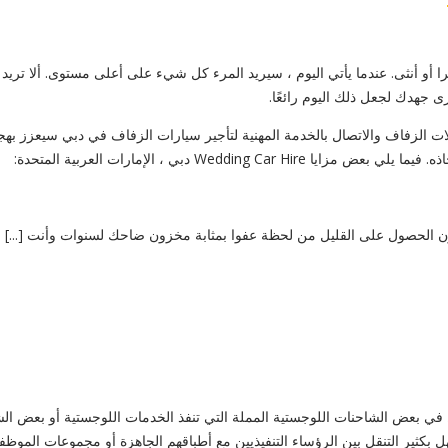
ا أو أنثى. عندما يأتي اليوم ، سيريد المرء كل شيء على أعلى مستوى. ألا تريد
ى جهدك لجعل ذلك اليوم رائعًا.
ات الزفاف والاتصال بالخدمة المهنية لتأجير سيارات الزفاف في دبي سيعزز ب
We دبي ، الإمارات العربية المتحدة:
ون الحصول على القليل من لحظة عفوا بمثابة مخزون ضاحك لسنوات وأنت [...]
في بعض الشاحنات اللوجستية المملة التي تنفذ الخدمات اللوجستية أو بعض الش
كثير التنقل بين الرؤساء التنفيذيين مع أطباقهم الجاهزة أو مجموعات الموظفين 