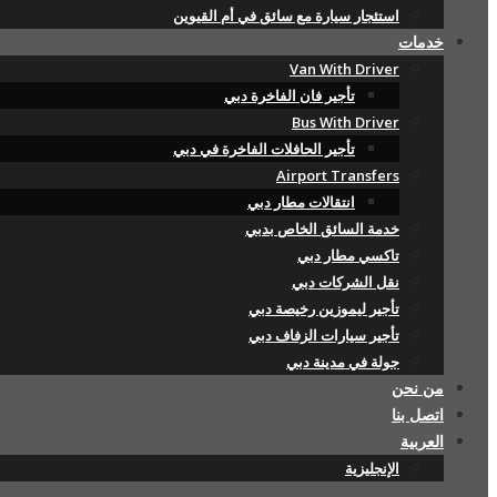
استئجار سيارة مع سائق في أم القيوين
خدمات
Van With Driver
تأجير فان الفاخرة دبي
Bus With Driver
تأجير الحافلات الفاخرة في دبي
Airport Transfers
انتقالات مطار دبي
خدمة السائق الخاص بدبي
تاكسي مطار دبي
نقل الشركات دبي
تأجير ليموزين رخيصة دبي
تأجير سيارات الزفاف دبي
جولة في مدينة دبي
من نحن
اتصل بنا
العربية
الإنجليزية