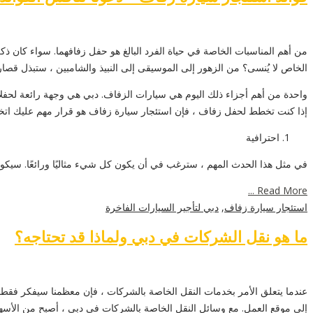
من أهم المناسبات الخاصة في حياة الفرد البالغ هو حفل زفافهما. سواء كان ذكر
الخاص لا يُنسى؟ من الزهور إلى الموسيقى إلى النبيذ والشامبين ، ستبذل قصار
واحدة من أهم أجزاء ذلك اليوم هي سيارات الزفاف. دبي هي وجهة رائعة لحفل
إذا كنت تخطط لحفل زفاف ، فإن استئجار سيارة زفاف هو قرار مهم عليك اتخاذه. فيما يلي بعض مزايا dding Car Hire
احترافية
في مثل هذا الحدث المهم ، سترغب في أن يكون كل شيء مثاليًا ورائعًا. سيك
Read More ...
استئجار سيارة زفاف
,
دبي لتأجير السيارات الفاخرة
ما هو نقل الشركات في دبي ولماذا قد تحتاجه؟
عندما يتعلق الأمر بخدمات النقل الخاصة بالشركات ، فإن معظمنا سيفكر فقط 
إلى موقع العمل. مع وسائل النقل الخاصة بالشركات في دبي ، أصبح من الأسهل ب