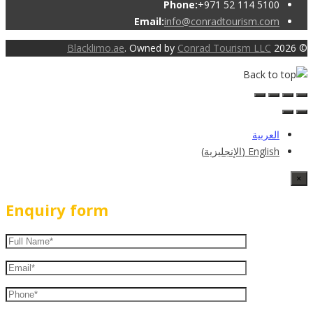
Phone:
+971 52 114 5100
Email:
info@conradtourism.com
Blacklimo.ae
. Owned by
Conrad Tourism LLC
© 2026
العربية
English
(
الإنجليزية
)
×
Enquiry form