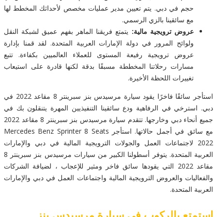
حجم في دبي. يتم تعيين مدير عمليات مخصص لأحداثك المخطط لها
مع سائقينا بالزي الرسمي.
عروض ترويجية مالية:
يتمتع فريقنا الماهر بفهم عميق لشبكة النقل
ولوائح المرور في دولة الإمارات العربية المتحدة. لقد قمنا بإدارة
عروض ترويجية رفيعة المستوى للعملاء العالميين بكفاءة. تتبع
مسارات رحلاتنا المخططة مسبقًا بدقة لكنها قادرة على استيعاب
تغييرات اللحظة الأخيرة.
استأجر سائقًا فاخرًا يقود سيارة مرسيدس بنز سبرينتر 8 مقاعد 2022 في
دبي. استرخي في الرفاهية ودع سائقينا التنفيذيين المهرة يتنقلون بك في
جميع أنحاء دبي وخارجها. تتقدم سيارة مرسيدس بنز سبرينتر 8 مقاعد 2022
مع سائق في أجمل حالاتها. استأجر Mercedes Benz Sprinter 8 Seats
2022 لاجتماعات العمل والجولات الترويجية المالية في دبي والإمارات
العربية المتحدة. يتوفر أسطولنا الكبير من سيارات مرسيدس بنز سبرينتر 8
مقاعد 2022 التي يقودها سائق فاخر ومثير للإعجاب ، لضيافة الشركات
والفعاليات والعروض الترويجية المالية واجتماعات العمل في دبي والإمارات
العربية المتحدة.
استمتع بالركوب في سيارة مرسيدس بنز