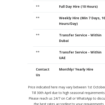
**
Full Day Hire (10 Hours)
**
Weekly Hire (Min 7 Days, 1
Hours/Day)
**
Transfer Service - Within
Dubai
**
Transfer Service - Within
UAE
Contact
Monthly/ Yearly Hire
Us
**Price indicated here may vary between 1st Octobe
Till 30th April due to high seasonal requirements
Please reach us 24/7 on Call or WhatsApp to disc
the best rates according to your requirements.