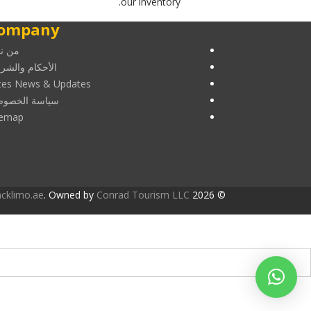
our inventory.
ompany
من ن
الأحكام والشر
tes News & Updates
سياسة الخصوص
temap
acklimo.ae
. Owned by
Conrad Tourism LLC
© 2026