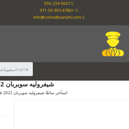
050-234-5007
+971-55-903-8786
info@conradtourism.com
Home
أسطولنا
شيف
شيفروليه سوبربان 2022
استأجر سائقًا شيفروليه سوبربان 2022 في دبي