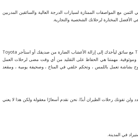
لثمن مع المواصفات الممتازة لسيارات الدرجة العالية والسائقين المدربين
ي الأفضل المختارة لرحلاتك الشخصية والتجارية.
BlackLimo Chauffeur Driven Car Services في أبو ظبي الإمارات العربية المتحدة ستجدها في خدمتك طوال ساعات اليوم. لقد ذهبت إلى Toyota Coaster مع سائق ليأخذك إلى إزالة الأعشاب الضارة من صديقك أو استأجر Toyota
راحة وموثوقية. مهمتنا هي الحفاظ على التقليد من أي وقت مضى لرحلات العمل
 سيارة Toyota Coaster لدينا بميزات رائعة من الداخل الفاخر ، ولوح بشاشة تعمل باللمس ، وتحكم خلفي في المناخ ، وصحيفة يومية ، ومقعد
لن تفوتك رحلات الطيران أبدًا. نحن نقدم أسعارًا معقولة ولكن هذا لا يعني
راد في المدينة.