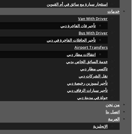
استئجار سيارة مع سائق في أم القيوين
خدمات
Van With Driver
تأجير فان الفاخرة دبي
Bus With Driver
تأجير الحافلات الفاخرة في دبي
Airport Transfers
انتقالات مطار دبي
خدمة السائق الخاص بدبي
تاكسي مطار دبي
نقل الشركات دبي
تأجير ليموزين رخيصة دبي
تأجير سيارات الزفاف دبي
جولة في مدينة دبي
من نحن
اتصل بنا
العربية
الإنجليزية