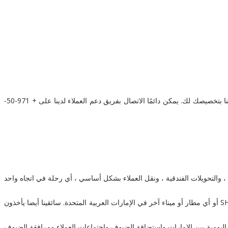
لمعرفة سيارتنا تويوتا كوستر مع سائق والتي تناسب احتياجاتك ، إذا كنت ترغب في الحجز معنا ، تحدث للتو مع فريقنا اليوم وناقش متطلباتك وسيسعد فريقنا بتخصيصك لك. يمكن دائمًا الاتصال بفريق دعم العملاء لدينا على + 971-50-
والتحويلات الفندقية ، ونقل العملاء بشكل أساسي ، أي رحلة في اتجاه واحد
يضمن فريق الحجز لدينا أن يتم اصطحابك في الوقت المحدد للوصول قبل وقت تسجيل وصول رحلتك في DXB / DWC أو AUH أو SHJ أو أي مطار أو ميناء آخر في الإمارات العربية المتحدة. سائقينا أيضا يأخذون
اليومية بين الإمارات واستضافة الضيوف واجتماعات العملاء ومرافقة الضيوف