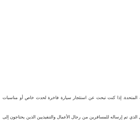
الإمارات العربية المتحدة. إذا كنت تبحث عن استئجار سيارة فاخرة لحدث خاص أو مناسبات
ستر جديدة مع سائق في أبو ظبي. لدينا جرب حصري في درجة الأعمال والتنفيذيين يأتون لعملائنا. أسطولنا من Toyota Coaster هو الحل الذي تم إرساله للمسافرين من رجال الأعمال والتنفيذيين الذين يحتاجون إلى