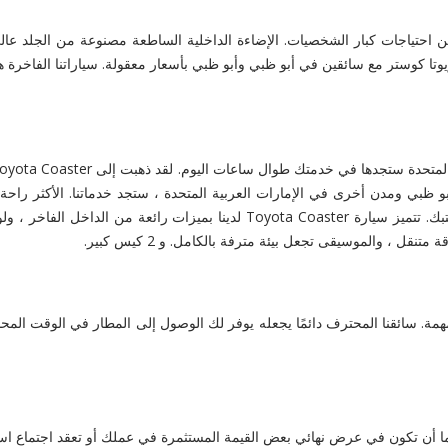
احتياجات كبار الشخصيات. الإضاءة الداخلية الساطعة مصنوعة من الجلد عالي ا
تا كوستر مع سائقين في أبو ظبي وأبو ظبي بأسعار معقولة. سياراتنا الفاخرة ه
 وأبو ظبي ومدن أخرى في الإمارات العربية المتحدة ، ستجد خدماتنا. الأكثر 
الخاصة بك سوف تستمتع بخدمة سائق فاخرة في أبو ظبي في منزلك أو مكتبك. تتميز
 ، والموسيقى تجعل بيئة مترفة بالكامل. و 2 كيس كبير.
. سائقنا المحترف دائمًا يجعله يوفر لك الوصول إلى المطار في الوقت المحدد و
إما أن تكون في عرض نهائي بعض القيمة المستثمرة في عملك أو تعقد اجتماع استي