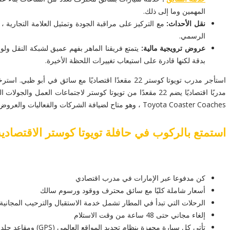
المهمين وما إلى ذلك.
نقل الأحداث:
مع التركيز على مراقبة الجودة وتمثيل العلامة التجارية
الرسمي.
عروض ترويجية مالية:
يتمتع فريقنا الماهر بفهم عميق لشبكة النقل ولوا
بدقة لكنها قادرة على استيعاب تغييرات اللحظة الأخيرة.
Toyota Coaster Coaches ، وهو متاح لضيافة الشركات والفعاليات والعروض الترويجية المالية واجتماعات العمل في أبو ظبي والإمارات العربية المتحدة.
استمتع بالركوب في حافلة تويوتا كوستر الاقتصادية التي 
كن مدفوعا عبر الإمارات في مدرب اقتصادي
أسعار شاملة كليًا مع سائق محترف ووقود ورسوم سالك
الرحلات التي تبدأ في المطار تشمل خدمة الاستقبال والترحيب المجانية
إلغاء مجاني حتى 48 ساعة من وقت الاستلام
تأتي كل سيارة مجهزة بنظام تحديد المواقع العالمي (GPS) ومقاعد جلدية وبلوتوث ومياه معبأة وأنسجة جافة / مبللة