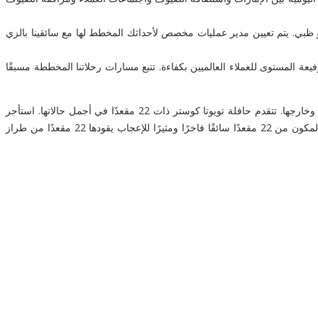
بو ظبي. يتم تعيين مدير عمليات مخصص لأحداثك المخطط لها مع سائقينا بالزي
فيعة المستوى للعملاء العالميين بكفاءة. تتبع مسارات رحلاتنا المخططة مسبقًا
استأجر مدرب تويوتا كوستر 22 مقعدًا اقتصاديًا مع سائق في أبو ظبي. استرخي في الرفاهية ودع سائقينا التنفيذيين المهرة يقودونك في جميع أنحاء أبوظبي وخارجها. تتقدم حافلة تويوتا كوستر ذات 22 مقعدًا في أجمل حالاتها. استأجر
مدربًا اقتصاديًا يضم 22 مقعدًا من تويوتا كوستر لاجتماعات العمل والجولات الترويجية المالية في أبو ظبي والإمارات العربية المتحدة. يتوفر أسطولنا الكبير المكون من 22 مقعدًا سائقًا فاخرًا ومثيرًا للإعجاب يقودها 22 مقعدًا من طراز