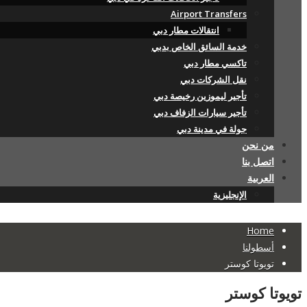
Airport Transfers
انتقالات مطار دبي
خدمة السائق الخاص بدبي
تاكسي مطار دبي
نقل الشركات دبي
تأجير ليموزين رخيصة دبي
تأجير سيارات الزفاف دبي
جولة في مدينة دبي
من نحن
اتصل بنا
العربية
الإنجليزية
Home
أسطولنا
تويوتا كوستر
تويوتا كوستر