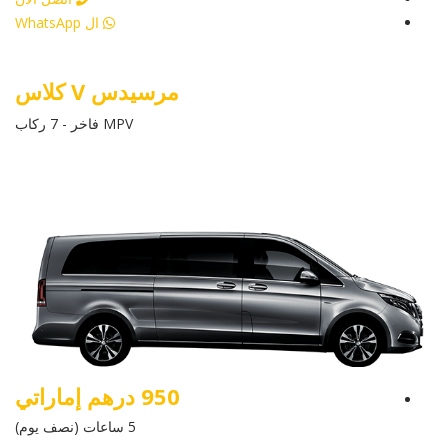
ال WhatsApp
مرسيدس V كلاس
MPV فاخر - 7 ركاب
950 درهم إماراتي
5 ساعات (نصف يوم)