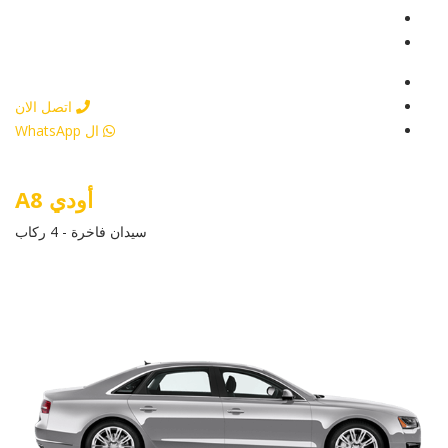
عرض التفاصيل
أرسل إستفسار
أرسل إستفسار
اتصل الان
ال WhatsApp
أودي A8
سيدان فاخرة - 4 ركاب