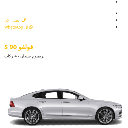
أرسل إستفسار
أرسل إستفسار
اتصل الان
ال WhatsApp
فولفو S 90
بريميوم سيدان - 4 ركاب