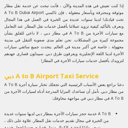
إذا كنت تعيش في هذه المدينة والآن ، فأنت تبحث عن خدمة نقل مطار
موثوقة ومحترفة وبأسعار معقولة ، فإن تاكسي A To B Dubai Airport
تحت قيادتك! لدينا سنوات عديدة من الخبرة في العمل في هذا المجال
ونعرف بالتأكيد كيفية تزويد عملائنا بأفضل خدمات نقل المطار. عند التعامل
مع سيارات الأجرة من A To B في مطار دبي ، لا داعي للقلق بشأن
مجموعة كبيرة من المشكلات. نحن نعلم مدى صعوبة التنقل في مدينة
مجهولة ، خاصة في أكبر مدينة في العالم. يتحدث جميع سائقي سيارات
الأجرة لدينا اللغة الإنجليزية ويعرفون طرق دبي. سيبذلون قصارى جهدهم
لتزويدك بأفضل خدمات سيارات الأجرة في المطار!
A to B Airport Taxi Service دبي
دعنا نراجع بعض الأسباب الرئيسية التي تجعلك تختار سيارة أجرة A To B
من مطار دبي. نأمل أن تساعدك المزايا المدرجة أدناه لسيارات الأجرة من
A To B في مطار دبي في مواجهة مخاوفك:
A To B خدمة حجز سيارات الأجرة بمطار دبي لديها سنوات عديدة
من الخبرة في مجال تقديم خدمات نقل المطار. علاوة على ذلك ،
نسعى دائمًا لتحقيق الكمال ونبذل قصارى جهدنا لجعل خدمة