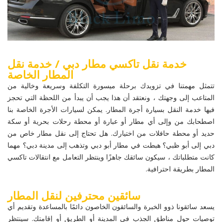
خدمة نقل تاكسي مطار دبي / خدمة نقل
المطار الخاصة
تتمثل مهمتنا في تزويدك برحلة ميسورة التكلفة وسريعة وخالية من
المتاعب إلى وجهتك ، ونعتقد أن هذا يجب أن يبدأ من اللحظة التي تحجز
فيها خدمة النقل بسيارة أجرة المطار. يمكن لسيارات الأجرة الخاصة بنا
اصطحابك من وإلى أي مطار أو عبارة أو محطة رحلات بحرية أو سكة
حديد أو محطة حافلات من اختيارك. هل تحتاج إلى نقل مطار خاص من
دبي إلى أبو ظبي؟ هبطت في مطار أبو دبي وتذهب إلى مدينة دبي؟ مهما
كانت متطلباتك ، سيكون سائقك جاهزًا وينتظر التعامل مع انتقالات تاكسي
المطار بطريقة احترافية.
سائقين محترفين لنقل المطار
يسعد سائقونا ذوو الخبرة والسائقون الخاصون دائمًا بالمساعدة وتقديم أي
توصيات حول مناطق الجذب في المدينة أو الطريق أو إقامتك. سينتظر