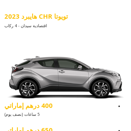
تويوتا CHR هايبرد 2023
اقتصادية سيدان - 4 ركاب
400 درهم إماراتي
5 ساعات (نصف يوم)
650 درهم إماراتي